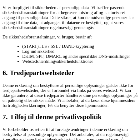
Vi er forpligtet til sikkerheden af ​​personlige data. Vi træffer passende
sikkerhedsforanstaltninger for at begrænse misbrug af og uautoriseret
adgang til personlige data. Dette sikrer, at kun de nødvendige personer har
adgang til dine data, at adgangen til dataene er beskyttet, og at vores
sikkerhedsforanstaltninger regelmæssigt gennemgås.
De sikkerhedsforanstaltninger, vi bruger, består af:
(START)TLS / SSL / DANE-kryptering
Log ind sikkerhed
DKIM, SPF, DMARC og andre specifikke DNS-indstillinger
Webstedshærdning/sikkerhedsfunktioner
6. Tredjepartswebsteder
Denne erklæring om beskyttelse af personlige oplysninger gælder ikke for
tredjepartswebsteder, der er forbundet via links på vores websted. Vi kan
ikke garantere, at disse tredjeparter håndterer dine personlige oplysninger på
en pålidelig eller sikker måde. Vi anbefaler, at du læser disse hjemmesiders
fortrolighedserklæringer, før du benytter disse hjemmesider.
7. Tilføj til denne privatlivspolitik
Vi forbeholder os retten til at foretage ændringer i denne erklæring om
beskyttelse af personlige oplysninger. Det anbefales, at du regelmæssigt
konsulterer denne fortrolighedserklæring for at være opmærksom på