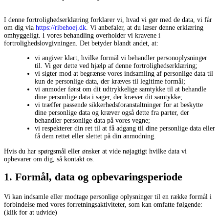
I denne fortrolighedserklæring forklarer vi, hvad vi gør med de data, vi får
om dig via
https://ribehoej.dk
. Vi anbefaler, at du læser denne erklæring
omhyggeligt. I vores behandling overholder vi kravene i
fortrolighedslovgivningen. Det betyder blandt andet, at:
vi angiver klart, hvilke formål vi behandler personoplysninger
til. Vi gør dette ved hjælp af denne fortrolighedserklæring;
vi sigter mod at begrænse vores indsamling af personlige data til
kun de personlige data, der kræves til legitime formål;
vi anmoder først om dit udtrykkelige samtykke til at behandle
dine personlige data i sager, der kræver dit samtykke;
vi træffer passende sikkerhedsforanstaltninger for at beskytte
dine personlige data og kræver også dette fra parter, der
behandler personlige data på vores vegne;
vi respekterer din ret til at få adgang til dine personlige data eller
få dem rettet eller slettet på din anmodning.
Hvis du har spørgsmål eller ønsker at vide nøjagtigt hvilke data vi
opbevarer om dig, så kontakt os.
1. Formål, data og opbevaringsperiode
Vi kan indsamle eller modtage personlige oplysninger til en række formål i
forbindelse med vores forretningsaktiviteter, som kan omfatte følgende:
(klik for at udvide)