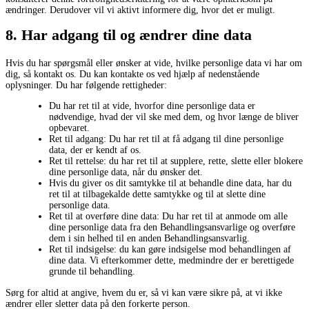
ændringer. Derudover vil vi aktivt informere dig, hvor det er muligt.
8. Har adgang til og ændrer dine data
Hvis du har spørgsmål eller ønsker at vide, hvilke personlige data vi har om
dig, så kontakt os. Du kan kontakte os ved hjælp af nedenstående
oplysninger. Du har følgende rettigheder:
Du har ret til at vide, hvorfor dine personlige data er
nødvendige, hvad der vil ske med dem, og hvor længe de bliver
opbevaret.
Ret til adgang: Du har ret til at få adgang til dine personlige
data, der er kendt af os.
Ret til rettelse: du har ret til at supplere, rette, slette eller blokere
dine personlige data, når du ønsker det.
Hvis du giver os dit samtykke til at behandle dine data, har du
ret til at tilbagekalde dette samtykke og til at slette dine
personlige data.
Ret til at overføre dine data: Du har ret til at anmode om alle
dine personlige data fra den Behandlingsansvarlige og overføre
dem i sin helhed til en anden Behandlingsansvarlig.
Ret til indsigelse: du kan gøre indsigelse mod behandlingen af ​​
dine data. Vi efterkommer dette, medmindre der er berettigede
grunde til behandling.
Sørg for altid at angive, hvem du er, så vi kan være sikre på, at vi ikke
ændrer eller sletter data på den forkerte person.