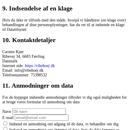
9. Indsendelse af en klage
Hvis du ikke er tilfreds med den måde, hvorpå vi håndterer (en klage over)
behandlingen af ​​dine personoplysninger, har du ret til at indsende en klage
til Datatilsynet.
10. Kontaktdetaljer
Carsten Kjær
Ribevej 34, 6683 Føvling
Danmark
Internet side:
https://ribehoej.dk
Email:
info@
ribehoej.dk
Telefonnummer: 75398532
11. Anmodninger om data
For de hyppigst indsendte anmodninger tilbyder vi dig også muligheden for
at bruge vores formular til anmodning om data
Navn
E-mail
Indsend en anmodning om adgang til de data, vi behandler om dig.
Indsend en anmodning om sletning af data, hvis de ikke længere er